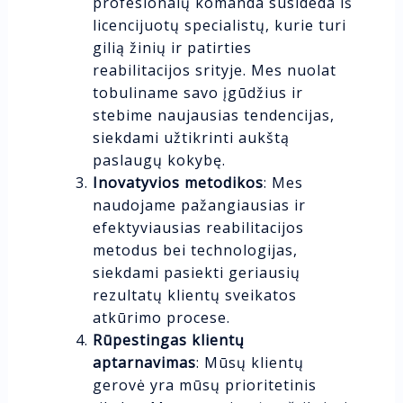
profesionalų komanda susideda iš
licencijuotų specialistų, kurie turi
gilią žinių ir patirties
reabilitacijos srityje. Mes nuolat
tobuliname savo įgūdžius ir
stebime naujausias tendencijas,
siekdami užtikrinti aukštą
paslaugų kokybę.
Inovatyvios metodikos
: Mes
naudojame pažangiausias ir
efektyviausias reabilitacijos
metodus bei technologijas,
siekdami pasiekti geriausių
rezultatų klientų sveikatos
atkūrimo procese.
Rūpestingas klientų
aptarnavimas
: Mūsų klientų
gerovė yra mūsų prioritetinis